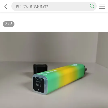
2
/
5