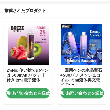
推薦されたプロダクト
2%Nic 使い捨てのペン
一回用ペンの水晶宝石
は 500mAh バッテリー
4500パフ メッシュコ
家
付き 2ml 電子液体
イル 15ml液体再充電
式 Ecig
お問い合わせを送信
お問い合わせを送信
プロダクト
ビデオ