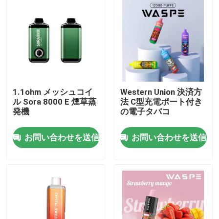
私達について
工場旅行
品質管理
1.1ohm メッシュコイ
Western Union 決済方
ル Sora 8000 E 煙草蒸
法 C型充電ポート付き
発機
の電子タバコ
私達に連絡しなさい
お問い合わせを送信
お問い合わせを送信
ニュース
Vapeの使い捨て可能なペン
CBD使い捨て可能なVapeの装置