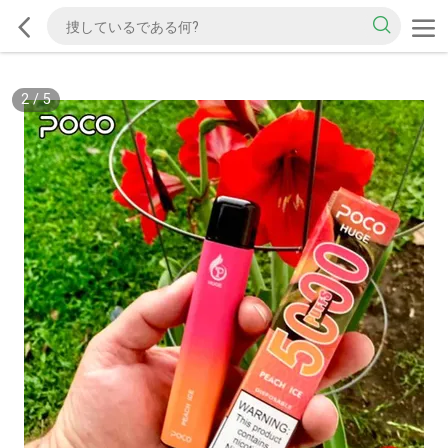
2
/
5