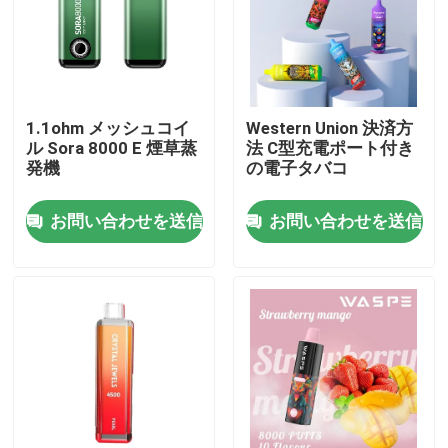
私達について
工場旅行
1.1ohm メッシュコイ
Western Union 決済方
ル Sora 8000 E 煙草蒸
法 C型充電ポート付き
発機
の電子タバコ
品質管理
お問い合わせを送信
お問い合わせを送信
私達に連絡しなさい
ニュース
Vapeの使い捨て可能なペン
CBD使い捨て可能なVapeの装置