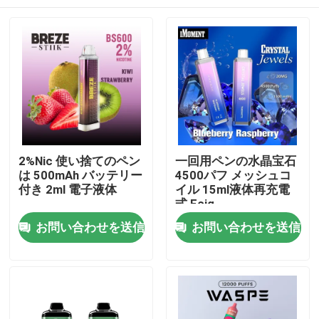
2%Nic 使い捨てのペン
一回用ペンの水晶宝石
は 500mAh バッテリー
4500パフ メッシュコ
付き 2ml 電子液体
イル 15ml液体再充電
式 Ecig
家
お問い合わせを送信
お問い合わせを送信
プロダクト
ビデオ