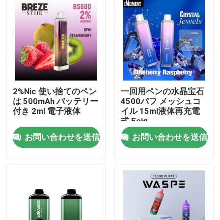
2%Nic 使い捨てのペン
一回用ペンの水晶宝石
は 500mAh バッテリー
4500パフ メッシュコ
付き 2ml 電子液体
イル 15ml液体再充電
式 Ecig
お問い合わせを送信
お問い合わせを送信
家
プロダクト
ビデオ