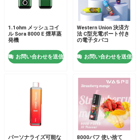
私達について
1.1ohm メッシュコイ
Western Union 決済方
ル Sora 8000 E 煙草蒸
法 C型充電ポート付き
工場旅行
発機
の電子タバコ
お問い合わせを送信
お問い合わせを送信
品質管理
私達に連絡しなさい
ニュース
Vapeの使い捨て可能なペン
CBD使い捨て可能なVapeの装置
パーソナライズ可能な
8000パフ 使い捨て