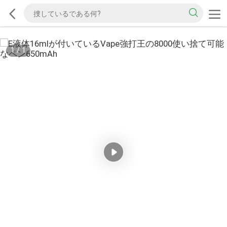
1
/
1