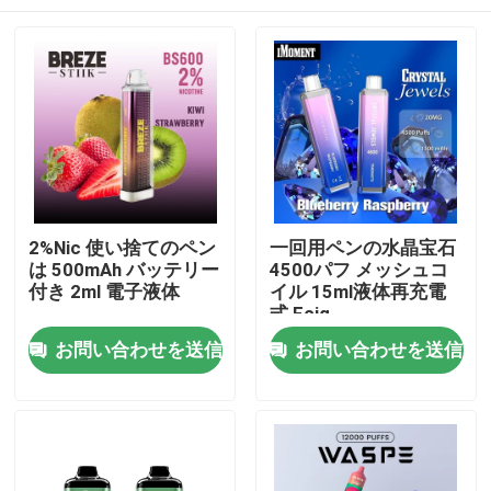
2%Nic 使い捨てのペン
一回用ペンの水晶宝石
は 500mAh バッテリー
4500パフ メッシュコ
付き 2ml 電子液体
イル 15ml液体再充電
式 Ecig
家
お問い合わせを送信
お問い合わせを送信
プロダクト
ビデオ