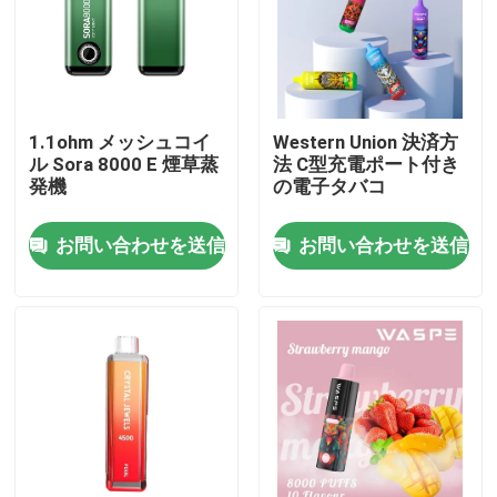
私達について
工場旅行
1.1ohm メッシュコイ
Western Union 決済方
ル Sora 8000 E 煙草蒸
法 C型充電ポート付き
発機
の電子タバコ
品質管理
お問い合わせを送信
お問い合わせを送信
私達に連絡しなさい
ニュース
Vapeの使い捨て可能なペン
CBD使い捨て可能なVapeの装置