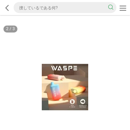
2
/
3