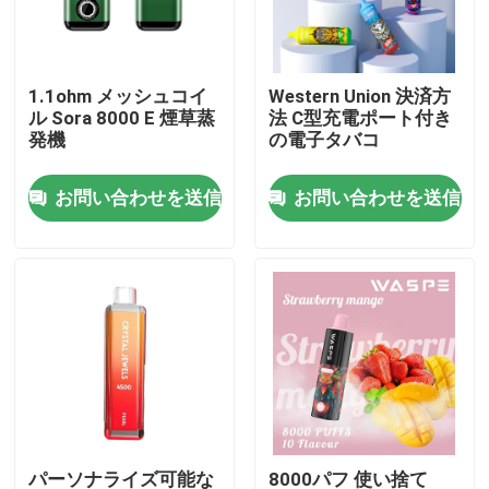
私達について
1.1ohm メッシュコイ
Western Union 決済方
ル Sora 8000 E 煙草蒸
法 C型充電ポート付き
工場旅行
発機
の電子タバコ
お問い合わせを送信
お問い合わせを送信
品質管理
私達に連絡しなさい
ニュース
Vapeの使い捨て可能なペン
CBD使い捨て可能なVapeの装置
パーソナライズ可能な
8000パフ 使い捨て