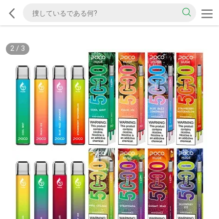
2
/
3