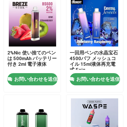
2%Nic 使い捨てのペン
一回用ペンの水晶宝石
は 500mAh バッテリー
4500パフ メッシュコ
付き 2ml 電子液体
イル 15ml液体再充電
式 Ecig
お問い合わせを送信
お問い合わせを送信
家
プロダクト
ビデオ