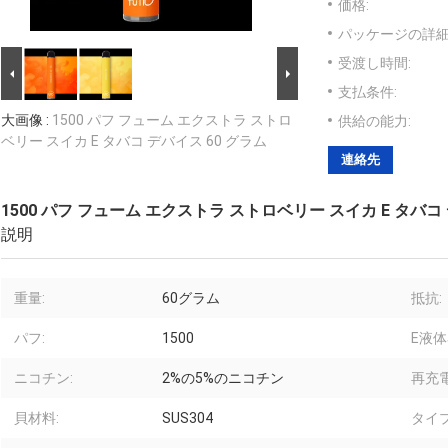
価格:
パッケージの詳細
受渡し時間:
支払条件:
大画像 :
1500 パフ フューム エクストラ ストロ
供給の能力:
ベリー スイカ E タバコ デバイス 60 グラム
連絡先
1500 パフ フューム エクストラ ストロベリー スイカ E タバコ 
説明
重量:
60グラム
抵抗:
パフ:
1500
E液体
ニコチン:
2%の5%のニコチン
再充電
貝材料:
SUS304
タイプ