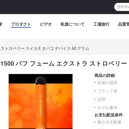
家
プロダクト
ビデオ
私達について
工場旅行
品質
 ストロベリー スイカ E タバコ デバイス 60 グラム
1500 パフ フューム エクストラ ストロベリー 
商品の詳細:
起源の場所:
ブランド名:
証明:
モデル番号:
お支払配送条件:
最小注文数量: