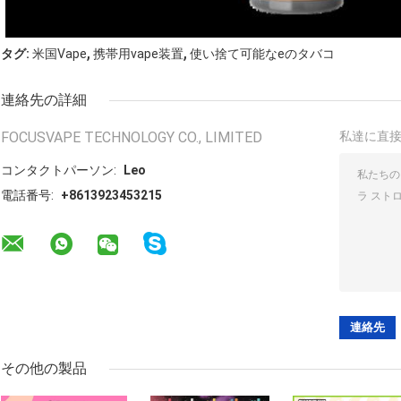
,
,
タグ:
米国Vape
携帯用vape装置
使い捨て可能なeのタバコ
連絡先の詳細
FOCUSVAPE TECHNOLOGY CO., LIMITED
私達に直
コンタクトパーソン:
Leo
電話番号:
+8613923453215
その他の製品