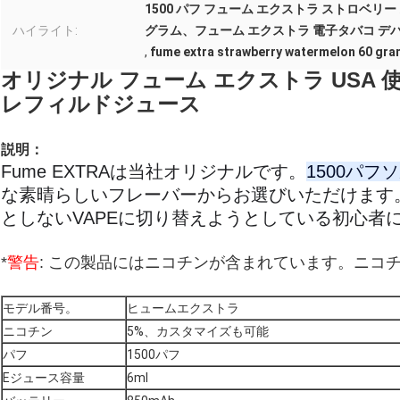
1500 パフ フューム エクストラ ストロベリ
ハイライト:
グラム、フューム エクストラ 電子タバコ デ
,
fume extra strawberry watermelon 60 gra
オリジナル フューム エクストラ USA 使い捨
レフィルドジュース
説明：
Fume EXTRAは当社オリジナルです。
1500パ
な素晴らしいフレーバーからお選びいただけます
としないVAPEに切り替えようとしている初心者
*
警告
: この製品にはニコチンが含まれています。ニコ
モデル番号。
ヒュームエクストラ
ニコチン
5%、カスタマイズも可能
パフ
1500パフ
Eジュース容量
6ml