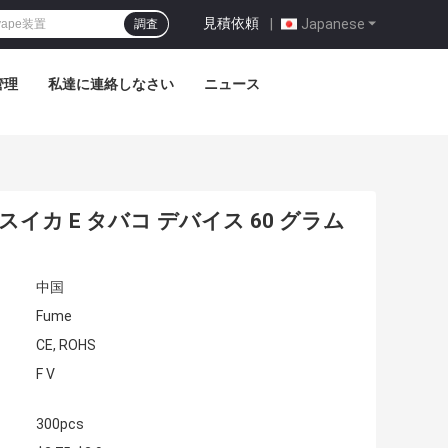
見積依頼
|
Japanese
調査
管理
私達に連絡しなさい
ニュース
スイカ E タバコ デバイス 60 グラム
中国
Fume
CE, ROHS
F V
300pcs