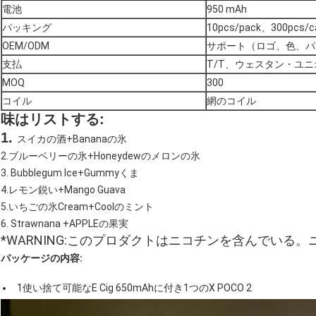
電池
950 mAh
パッキング
10pcs/pack、300pcs/c
OEM/ODM
サポート（ロゴ、色、パ
支払
T/T、ウェスタン・ユニオ
MOQ
300
コイル
網のコイル
味はリストする:
1.
スイカの酒+Bananaの氷
2.ブルーベリーの氷+Honeydewのメロンの氷
3. Bubblegum Ice+Gummyくま
4.レモン鋭い+Mango Guava
5.いちごの氷Cream+Coolのミント
6. Strawnana +APPLEの果実
*WARNING
:このプロダクトはニコチンを含んでいる。
パッケージの内容:
1使い捨て可能なE Cig 650mAhに付き1つのX POCO 2