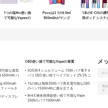
1つの塩Nic使い捨
Pocoは2 1の6.0ml
1本のE-CIGの携
て可能なVapesの
950mAhがマンゴ
用ポッド システ
ペン2000puff 6ml
の氷の使い捨て可
小型使い捨て可
のE液体に付き
能なVapeのペンに
な電子タバコ50
POCO 2つ
風味を付けた2000
に付きPOCO 2
のパフ二倍になる
メ
CBD使い捨て可能なVapeの装置
一回使用可能な蒸気
SUS304 シェルフューム 1500 パフ電子タ
650mAh バ
バコ CBD 使い捨てベイプポッド 2% 5% ニ
コチン
ig 650mah
15の味は無限3500パフ再充電可能なCBD
 プリフィールさ
のペン1500mAhに腹を立てる
8ml E液体発煙超使い捨て可能なVape
S/ディスプレ
2500のパフ1000mAh