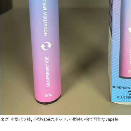
,
,
タグ:
小型パフ棒
小型vapeのポッド
小型使い捨て可能なvape棒