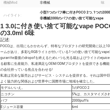
機械Mod:
非機械
味:
小型1つのパフ棒に付きPOCO 2つ
,
1つの200
ハイライト:
非機械2000のパフの使い捨て可能なvape
1 3.0に付き使い捨て可能なvape PO
の3.0ml 6味
記述:
POCOは、出現にもかかわらず、特有なプロダクトの研究開発に以上10年
ームがあり、多彩なRGBライトが付いている1つの使い捨て可能なvape装置に付
gurantte最後のdropofを終えるためいつも光る箱およびライトのe
る顧客に生産能力、私達満足なOEM/ODMプロダクトを提供できる機
の会社持っている焦点を合わせる!
私達は完全な販売およびサービス・システムを提供する。それは国中巨
よく協力的な関係および世界中に国際市場に地域を確立した。
モデルいいえ。
1のPOCO 2
ニコチン
5%は、カスタマイズさ
パフ
2000puffs
Eジュース容量
6ml