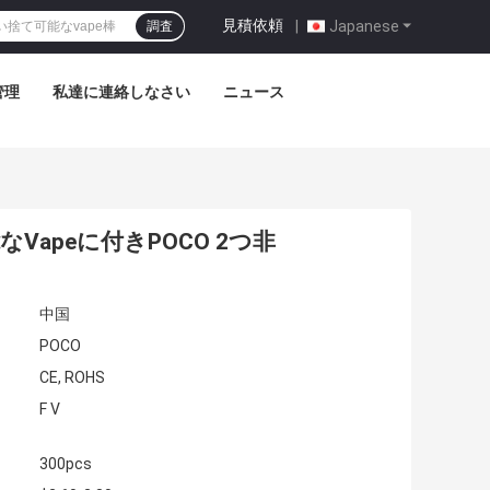
見積依頼
|
Japanese
調査
管理
私達に連絡しなさい
ニュース
Vapeに付きPOCO 2つ非
中国
POCO
CE, ROHS
F V
300pcs