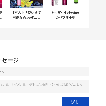
帯
1本の小型使い捨て
6ml 5% Nictocine
ム
可能なVape棒ニコ
のパフ棒小型
能
チンの電子タバコ
950maH再充電可
g
E-CIGに付きPOCO
能なVapeポッド
本
2本
ッセージ