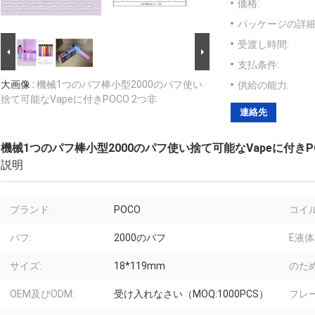
価格:
パッケージの詳細
受渡し時間:
支払条件:
大画像 :
機械1つのパフ棒小型2000のパフ使い
供給の能力:
捨て可能なVapeに付きPOCO 2つ非
連絡先
機械1つのパフ棒小型2000のパフ使い捨て可能なVapeに付きPO
説明
ブランド:
POCO
コイ
パフ:
2000のパフ
E液体
サイズ:
18*119mm
のた
OEM及びODM:
受け入れなさい（MOQ:1000PCS）
フレー