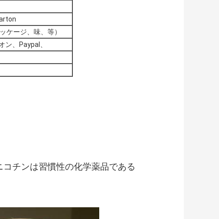
arton
ッケージ、味、等）
ン、Paypal、
ニコチンは習慣性の化学薬品である