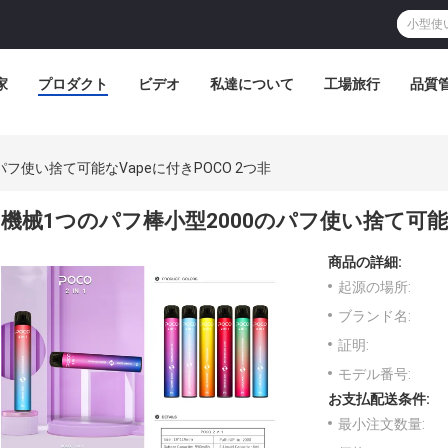
家
プロダクト
ビデオ
私達について
工場旅行
品質
パフ使い捨て可能なVapeに付きPOCO 2つ非
機械1つのパフ棒小型2000のパフ使い捨て可能な
商品の詳細:
起源の場所:
ブランド名:
証明:
モデル番号:
お支払配送条件:
最小注文数量: