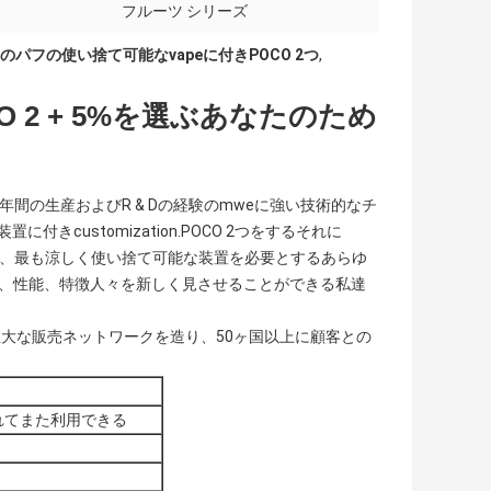
フルーツ シリーズ
0のパフの使い捨て可能なvapeに付きPOCO 2つ
,
CO 2 + 5%を選ぶあなたのため
間の生産およびR & Dの経験のmweに強い技術的なチ
きcustomization.POCO 2つをするそれに
juice、最も涼しく使い捨て可能な装置を必要とするあらゆ
能、性能、特徴人々を新しく見させることができる私達
大な販売ネットワークを造り、50ヶ国以上に顧客との
れてまた利用できる