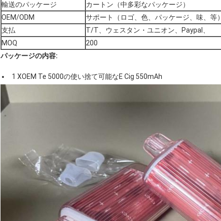
輸送のパッケージ
カートン（中多彩なパッケージ）
OEM/ODM
サポート（ロゴ、色、パッケージ、味、等
支払
T/T、ウェスタン・ユニオン、Paypal、
MOQ
200
パッケージの内容:
1 XOEM Te 5000の使い捨て可能なE Cig 550mAh