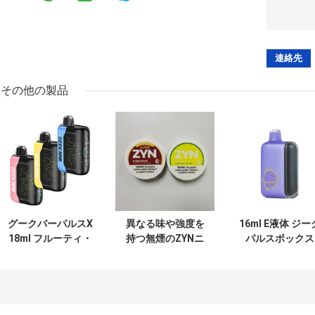
その他の製品
グークバーパルスX
異なる味や強度を
16ml E液体 ジー
18ml フルーティ・
持つ無煙のZYNニ
パルスボックス
フレアバーズ ドロ
コチン袋
15K プーフ デュ
ーアクティベーシ
ルモード 7500 
ョン スマートスク
ーフ バイプ
リーン 使い捨ての
バイプ