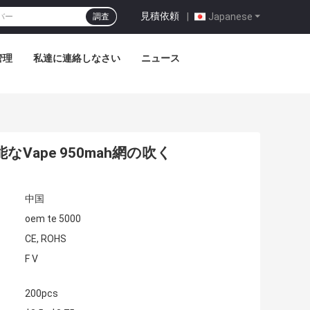
見積依頼
|
Japanese
調査
管理
私達に連絡しなさい
ニュース
可能なVape 950mah網の吹く
中国
oem te 5000
CE, ROHS
F V
200pcs