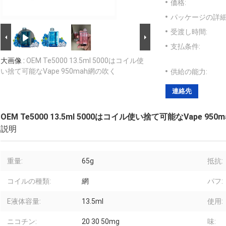
価格:
パッケージの詳細
受渡し時間:
支払条件:
大画像 :
OEM Te5000 13.5ml 5000はコイル使
い捨て可能なVape 950mah網の吹く
供給の能力:
連絡先
OEM Te5000 13.5ml 5000はコイル使い捨て可能なVape 95
説明
重量:
65g
抵抗:
コイルの種類:
網
パフ:
E液体容量:
13.5ml
使用:
ニコチン:
20 30 50mg
味: