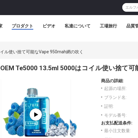
家
プロダクト
ビデオ
私達について
工場旅行
品質
000はコイル使い捨て可能なVape 950mah網の吹く
OEM Te5000 13.5ml 5000はコイル使い捨て
商品の詳細:
起源の場所:
ブランド名:
証明:
モデル番号:
お支払配送条件:
最小注文数量: