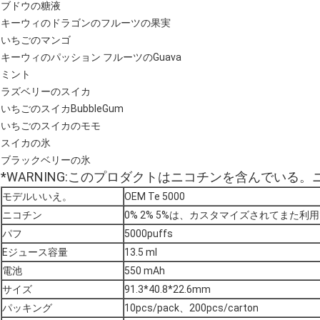
ブドウの糖液
キーウィのドラゴンのフルーツの果実
いちごのマンゴ
キーウィのパッション フルーツのGuava
ミント
ラズベリーのスイカ
いちごのスイカBubbleGum
いちごのスイカのモモ
スイカの氷
ブラックベリーの氷
*WARNING
:このプロダクトはニコチンを含んでいる。
モデルいいえ。
OEM Te 5000
ニコチン
0% 2% 5%は、カスタマイズされてまた利
パフ
5000puffs
Eジュース容量
13.5 ml
電池
550 mAh
サイズ
91.3*40.8*22.6mm
パッキング
10pcs/pack、200pcs/carton