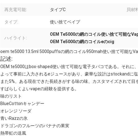
再充電可能:
タイプC
貝材料
タイプ:
使い捨てベイプ
OEM Te5000の網のコイル使い捨て可能なVap
ハイライト:
OEM Te5000の網のコイルeのcig
oem te5000 13.5ml 5000puffsの網のコイル950mah使い捨て可能な
記述:
OEM te5000はbox-shaped使い捨て可能な電子タバコである。それに、
よって事前に入力されるeジュースがあり、豪華な設計はstockandに
また5%、ある現在できた長続きがする味の味、カスタマイズされて目を
すばらしくよいvapeの経験を提供する。
味のリスト
BlueCottonキャンデー
オレンジ ソーダ
青いRazzの氷
ドラゴンのフルーツのバナナの果実
熱帯虹の送風