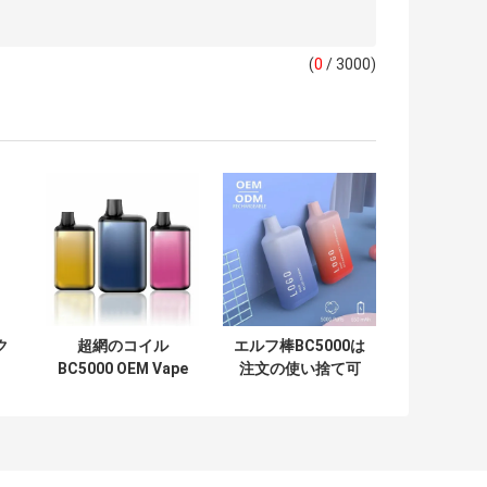
(
0
/ 3000)
ク
超網のコイル
エルフ棒BC5000は
BC5000 OEM Vape
注文の使い捨て可
ア
のエルフ棒ニコチ
能なVapeの蒸発器
プ
ン
EのCig OEM ODM
0mg/20mg/50mg
吹く