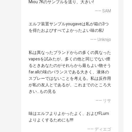
Miou 7Kのサンプルを送り、大きい!
—— SAM
エルフ装置サンプルyougaveは私が箱の3つ
を得たおよびすべてよかったよい味の私!
—— Unknijo
私は異なったブランドからの多くの異なった
vapesを試みたが、多くの他と同じでない煙
るときあなたのがそれらから最もよい物そう
far.allの味のバランスである大きく、液体の
スプレーではないことを考える。私は反作用
が私の友人とであるが、これまでのところ大
きい…もの見る
—— リサ
味はエルフよりよかったよく、およびFLum
よりよくするためにも!!!!
—— ディエゴ