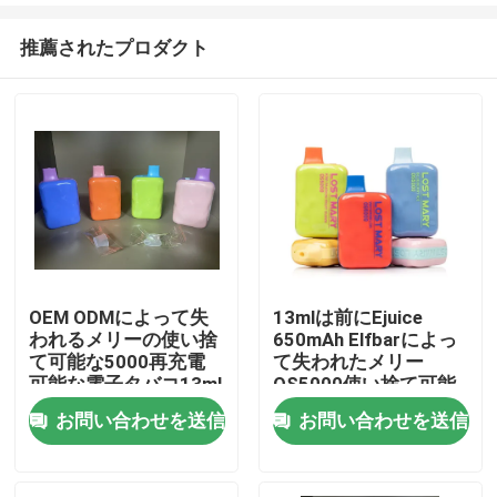
推薦されたプロダクト
OEM ODMによって失
13mlは前にEjuice
われるメリーの使い捨
650mAh Elfbarによっ
家
て可能な5000再充電
て失われたメリー
可能な電子タバコ13ml
OS5000使い捨て可能
な1.2ohmを満たした
お問い合わせを送信
お問い合わせを送信
プロダクト
ビデオ