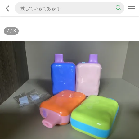
2
/
3