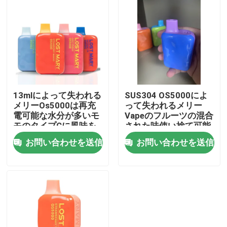
私達について
工場旅行
品質管理
13mlによって失われる
SUS304 OS5000によ
メリーOs5000は再充
って失われるメリー
電可能な水分が多いモ
Vapeのフルーツの混合
私達に連絡しなさい
モのタイプCに風味を
された味使い捨て可能
付ける
なVape
お問い合わせを送信
お問い合わせを送信
ニュース
Vapeの使い捨て可能なペン
CBD使い捨て可能なVapeの装置