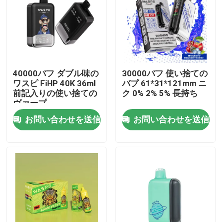
私達について
工場旅行
40000パフ ダブル味の
30000パフ 使い捨ての
ワスピ FiHP 40K 36ml
バプ 61*31*121mm ニ
品質管理
前記入りの使い捨ての
ク 0% 2% 5% 長持ち
ヴァープ
お問い合わせを送信
お問い合わせを送信
私達に連絡しなさい
ニュース
Vapeの使い捨て可能なペン
CBD使い捨て可能なVapeの装置