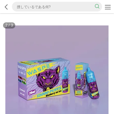
2
/
3