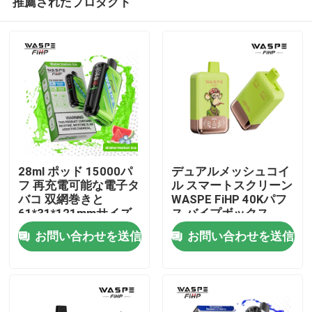
推薦されたプロダクト
28ml ポッド 15000パ
デュアルメッシュコイ
フ 再充電可能な電子タ
ル スマートスクリーン
バコ 双網巻きと
WASPE FiHP 40Kパフ
61*31*121mmサイズ
ス バイプボックス
家
お問い合わせを送信
お問い合わせを送信
プロダクト
ビデオ