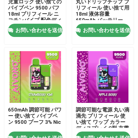
児童ロック 使い捨ての
丸いドリップチップ プ
バイプペン 9500 パフ
リフィール 使い捨て用
18ml プリフィール ニ
18ml 液体容量
私達について
コチンバイプ 配色ディ
650mAh バッテリー
スプレイ
お問い合わせを送信
お問い合わせを送信
工場旅行
品質管理
私達に連絡しなさい
ニュース
650mAh 調節可能 パワ
調節可能な電源 丸い滴
Vapeの使い捨て可能なペン
ー 使い捨て バイプペ
滴先 プリフィール 使
ン 9500 プーフ 3% Nic
い捨て ワップ カラー
ディスプレイ C型 充電
可能
CBD使い捨て可能なVapeの装置
お問い合わせを送信
お問い合わせを送信