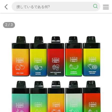
2
/
3