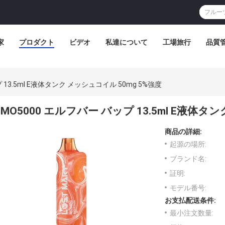
家
プロダクト
ビデオ
私達について
工場旅行
品質
 13.5ml E液体タンク メッシュコイル 50mg 5%強度
MO5000 エルフバー バップ 13.5ml E液体タ
商品の詳細:
起源の場所:
ブランド名:
証明:
モデル番号:
お支払配送条件:
最小注文数量: