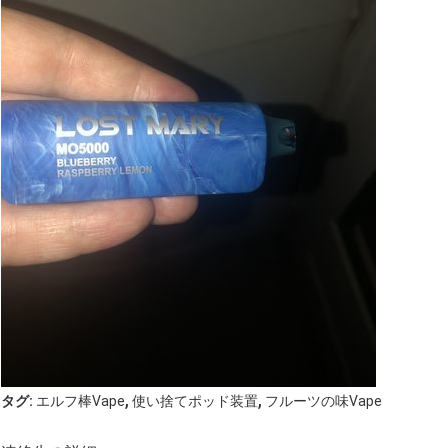
,
,
タグ:
エルフ棒Vape
使い捨てポッド装置
フルーツの味Vape