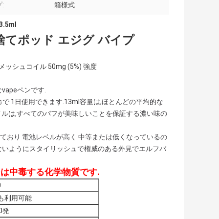
:
箱様式
.5ml
い捨てポッド エジグ バイプ
ッシュコイル 50mg (5%) 強度
vapeペンです.
で 1日使用できます.13ml容量は,ほとんどの平均的な
シュコイルは,すべてのパフが美味しいことを保証する濃い味の
しており 電池レベルが高く 中等または低くなっているの
ないようにスタイリッシュで権威のある外見でエルフバ
は中毒する化学物質です.
0
ドも利用可能
0発