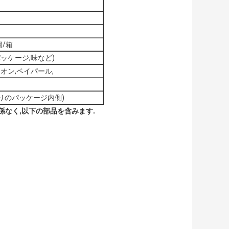
個/箱
パッケージ,味など)
ニオン,ペイパール,
どりのパッケージ内側)
関係なく,以下の部品を含みます.