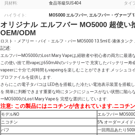
貝材料:
食品等級SUS404
タイプ
ハイライト:
MO5000 エルフバー
,
エルフバー・ヴァープ 13
オリジナル エルフバー MO5000 超使
OEM/ODM
ロスト・メアリー・バイ・エルフ・バー MO5000 13.5ml E-液体タンク メ
記述:
エルフバーMO5000のLost Mary Vapeは,経験者や初心者の両方に最適な
この使い捨て用vapeは650mAhのバッテリーで 充実したバッテリー寿命
vapeerに十分で,何時間もvapeingを楽しむことができます.メッ
プロファイルを提供します.
さらにこの電子タバコは LED色を搭載した冷たい電池表示装置を搭載
を 簡単に判断できます重要な時にタンクにジュースがない状態に陥ら
ーMO5000のLost Mary Vapeを 完璧な選択にしています.
注意: この製品にはニコチンが含まれています.
ニコチン
モデルNO
エルフバー MO500
ニコチン
5% オーダーメイ
パフ
一回用品あたり500