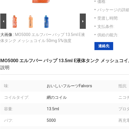
価格:
パッケージの詳細
受渡し時間:
支払条件:
大画像 :
MO5000 エルフバー バップ 13.5ml E液
供給の能力:
体タンク メッシュコイル 50mg 5%強度
連絡先
MO5000 エルフバー バップ 13.5ml E液体タンク メッシュコイル
説明
味:
おいしいフルーツFalvors
抵抗:
コイルタイプ:
網のコイル
ニコチ
容量:
13.5ml
プロ
パフ:
5000
再充電