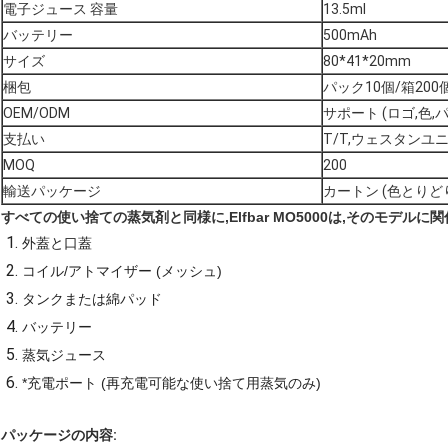
電子ジュース 容量
13.5ml
バッテリー
500mAh
サイズ
80*41*20mm
梱包
パック10個/箱200
OEM/ODM
サポート (ロゴ,色,
支払い
T/T,ウェスタンユ
MOQ
200
輸送パッケージ
カートン (色とり
すべての使い捨ての蒸気剤と同様に,Elfbar MO5000は,そのモデルに
外蓋と口蓋
コイル/アトマイザー (メッシュ)
タンクまたは綿パッド
バッテリー
蒸気ジュース
*充電ポート (再充電可能な使い捨て用蒸気のみ)
パッケージの内容: