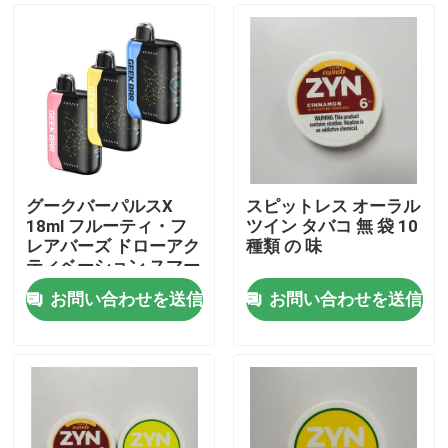
グークバーパルスX
スピットレス オーラル
18ml フルーティ・フ
ツイン タバコ 無 袋 10
レアバーズ ドローアク
種類 の 味
ティベーション スマー
トスクリーン 使い捨て
お問い合わせを送信
お問い合わせを送信
のバイプ
家
プロダクト
ビデオ