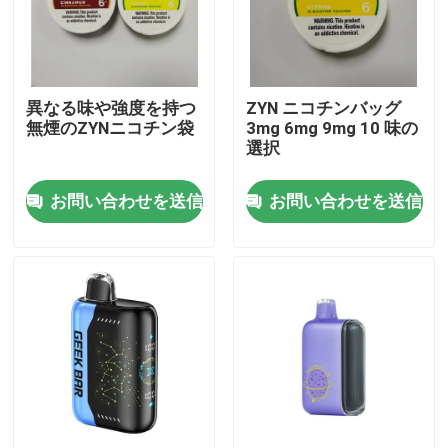
私達について
異なる味や強度を持つ
ZYN ニコチンバッグ
工場旅行
無煙のZYNニコチン袋
3mg 6mg 9mg 10 味の
選択
品質管理
お問い合わせを送信
お問い合わせを送信
私達に連絡しなさい
ニュース
Vapeの使い捨て可能なペン
CBD使い捨て可能なVapeの装置