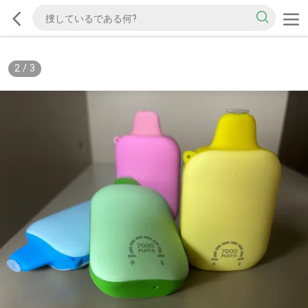
2
/
3