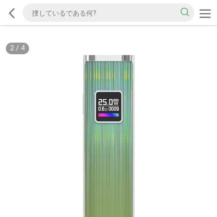
2
/
4