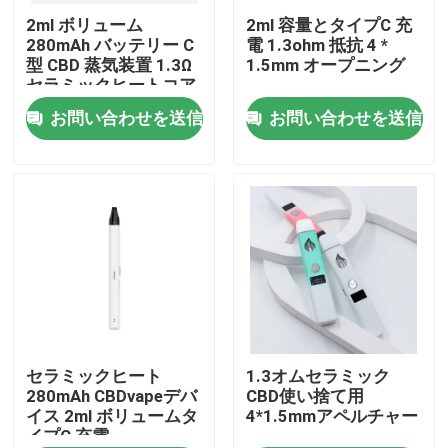
2ml ボリューム
2ml 容量とタイプC 充
280mAh バッテリー C
電 1.3ohm 抵抗 4 *
私達について
型 CBD 蒸気装置 1.3Ω
1.5mm オープニング
セラミックヒートコア
技術
お問い合わせを送信
お問い合わせを送信
工場旅行
品質管理
私達に連絡しなさい
ニュース
Vapeの使い捨て可能なペン
セラミックヒート
1.3オムセラミック
280mAh CBDvapeデバ
CBD使い捨て用
イス 2ml ボリュームタ
4*1.5mmアペルチャー
イプC 充電
CBD使い捨て可能なVapeの装置