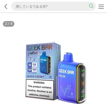
2
/
4