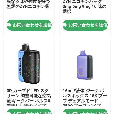
異なる味や強度を持つ
ZYN ニコチンバッグ
無煙のZYNニコチン袋
3mg 6mg 9mg 10 味の
選択
私達について
お問い合わせを送信
お問い合わせを送信
工場旅行
品質管理
私達に連絡しなさい
ニュース
3D カーブド LED スク
16ml E液体 ジーク パ
Vapeの使い捨て可能なペン
リーン 調整可能な空気
ルスボックス 15K プー
流 ギークバー パルスX
フ デュアルモード
美味しい味のバイプ
7500 プーフ バイプ
CBD使い捨て可能なVapeの装置
お問い合わせを送信
お問い合わせを送信