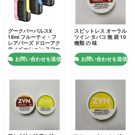
グークバーパルスX
スピットレス オーラル
18ml フルーティ・フ
ツイン タバコ 無 袋 10
レアバーズ ドローアク
種類 の 味
ティベーション スマー
トスクリーン 使い捨て
お問い合わせを送信
お問い合わせを送信
のバイプ
家
プロダクト
ビデオ