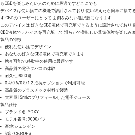
もCBDを楽しみたい人のために最適ですどこにでも
デバイスは使い捨ての機能で設計されており,使い終えたら簡単に捨て
す.CBDのユーザーにとって 面倒をみない選択肢になります.
このデバイスは 好きなCBD液体で再充填できるように設計されており
CBD液体でデバイスを再充填して 滑らかで美味しい蒸気体験を楽しみま
製品の特徴
便利な使い捨てデザイン
あなたの好きなCBD液体で再充填できます
携帯可能で,移動中の使用に最適です
高品質の電子タバコの体験
耐久性9000発
0.4/0.6/0.8/1.2 抵抗オプションで利用可能
高品質のプラスチック材料で製造
大容量15mlのプリフィールした電子ジュース
製品仕様
ブランド名: YOXY
モデル番号: 9000パフ
産地:シェンゼン
認証:CE,ROHS