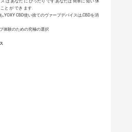
イス は あなた に ぴったり です.あなたは 簡単に 短い 休
 こと が でき ます.
YOXY CBD使い捨てのヴァープデバイスは,CBDを消
ァープ体験のための究極の選択
ス