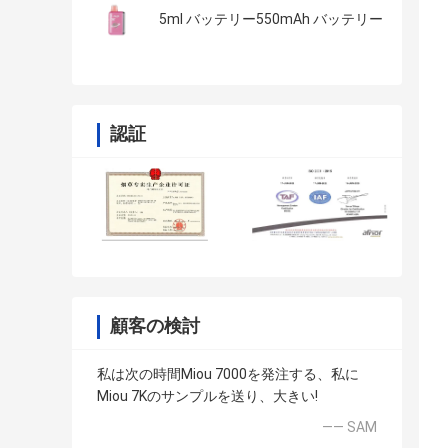
充電
5ml バッテリー550mAh バッテリー
認証
顧客の検討
私は次の時間Miou 7000を発注する、私に
Miou 7Kのサンプルを送り、大きい!
—— SAM