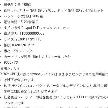
最低注文量: 100個
価格: バッテリー 価格: $9.5-9.9/pc; ポッド 価格: $0.95-1.15/セット
パッケージの詳細: 200/箱
配達時間: 15-20 営業日
支払い条件:Paypal,T/T,ウェスタンユニオン
供給能力:月100000000pcs
サイズ: 25.00*14.3*1110
抵抗: 0.4/0.6/0.8/12
素材: プラスチック
カートリッジ容量: 15ml プリフィールした汁
9000パフ
使用シナリオ
YOXY CBD使い捨てのvapeデバイスは,さまざまなシナリオで使用可
には以下が含まれます.
旅行: デバイスのコンパクトでポータブルなデザインにより,旅行に最
動中にCBDを楽しむことができます.
社交集会: パーティーや社交集会にいようとも,YOXY CBD使い捨
プションです.