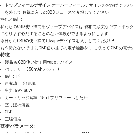
トップフィールデザイン:
オーバーフィールデザインのおかげで デバ
を外して お気に入りのCBDジュースで充填してください
梱包と保証:
私たちのCBD使い捨て用ヴァープデバイスは 優雅で頑丈なギフトボッ
になります心配することのない体験ができるようにします.
今日からCBDの使い捨て用vapeデバイスを入手してください!
もう待たないで 手にCBD使い捨ての電子煙器を 手に取って CBDの電子
特徴:
製品名:CBD使い捨て用vapeデバイス
バッテリー 550mAh バッテリー
保証: 1 年
再充填: 上部充填
出力: 5W~30W
カートリッジ容量: 15ml プリフィールした汁
空っぽの装置
CBD
工場価格
技術パラメータ: