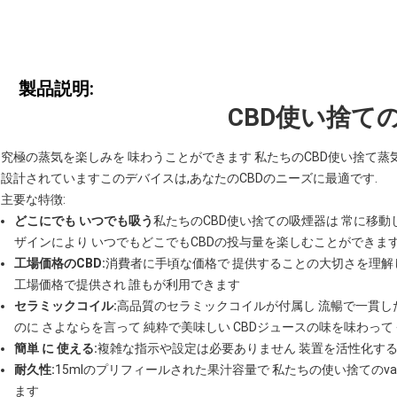
製品説明:
CBD使い捨て
究極の蒸気を楽しみを 味わうことができます 私たちのCBD使い捨て蒸
設計されていますこのデバイスは,あなたのCBDのニーズに最適です.
主要な特徴:
どこにでも いつでも吸う
私たちのCBD使い捨ての吸煙器は 常に移
ザインにより いつでもどこでもCBDの投与量を楽しむことができま
工場価格のCBD:
消費者に手頃な価格で 提供することの大切さを理解
工場価格で提供され 誰もが利用できます
セラミックコイル:
高品質のセラミックコイルが付属し 流暢で一貫し
のに さよならを言って 純粋で美味しい CBDジュースの味を味わっ
簡単 に 使える:
複雑な指示や設定は必要ありません 装置を活性化する
耐久性:
15mlのプリフィールされた果汁容量で 私たちの使い捨てのv
ます