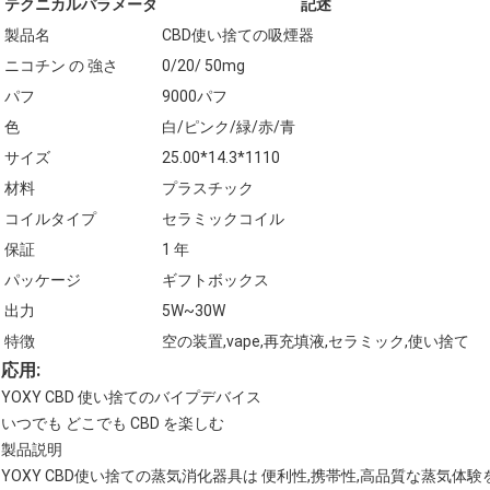
テクニカルパラメータ
記述
製品名
CBD使い捨ての吸煙器
ニコチン の 強さ
0/20/ 50mg
パフ
9000パフ
色
白/ピンク/緑/赤/青
サイズ
25.00*14.3*1110
材料
プラスチック
コイルタイプ
セラミックコイル
保証
1 年
パッケージ
ギフトボックス
出力
5W~30W
特徴
空の装置,vape,再充填液,セラミック,使い捨て
応用:
YOXY CBD 使い捨てのバイプデバイス
いつでも どこでも CBD を楽しむ
製品説明
YOXY CBD使い捨ての蒸気消化器具は 便利性,携帯性,高品質な蒸気体