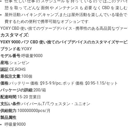
仕事: 忙しい 仕事 の スケジュール を 持っ て いる の で は,この デバ
憩 を 取っ て,どんな 面倒 や メンテナンス も 必要 なく CBD を 楽しむ
屋外活動:ハイキング,キャンプ,または屋外活動を楽しんでいる場合でも,
費するための便利で携帯可能なオプションです.
YOXY CBD 使い捨てのヴァープデバイス - 携帯性のある高品質なヴ
カスタマイズ:
YOXY 9000 パフ CBD 使い捨てのバイプデバイスのカスタマイズサービ
ブランド名:
YOXY
モデル番号:
呼吸量9000
産地:
シェンゼン
認証:
CE,ROHS
最低注文量:
100個
価格:
バッテリー 価格: $9.5-9.9/pc; ポッド 価格: $0.95-1.15/セット
パッケージの詳細:
200/箱
配達時間:
15-20 営業日
支払い条件:
パイパール,T/T,ウェスタン・ユニオン
供給能力:
100000000pcs/月
製品属性
呼吸量9000