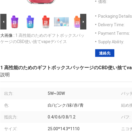
価格:
Packaging Details
Delivery Time:
Payment Terms:
大画像 :
1 高性能のためのギフトボックスパッ
ケージのCBD使い捨てvapeデバイス
Supply Ability:
連絡先
1 高性能のためのギフトボックスパッケージのCBD使い捨てva
説明
出力:
5W~30W
バッテ
色:
白/ピンク/緑/赤/青
結め換
抵抗力:
0.4/0.6/0.8/1.2
パフ:
サイズ:
25.00*14.3*1110
ニコチ