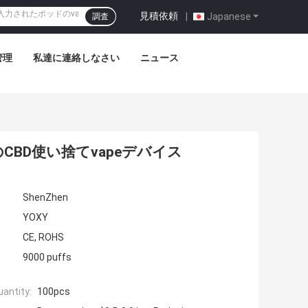
見積依頼
|
Japanese
調査
管理
私達に連絡しなさい
ニュース
BD使い捨てvapeデバイス
ShenZhen
YOXY
CE, ROHS
9000 puffs
antity:
100pcs